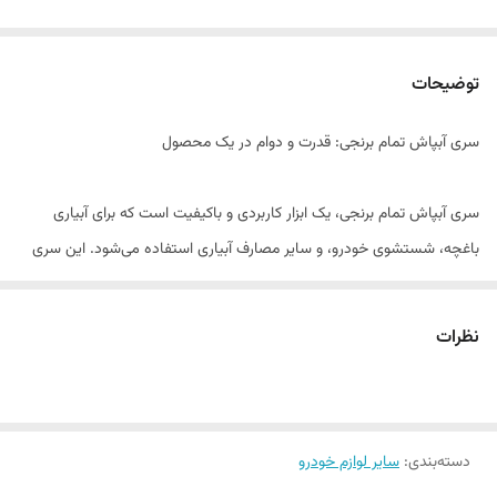
توضیحات
سری آبپاش تمام برنجی: قدرت و دوام در یک محصول
سری آبپاش تمام برنجی، یک ابزار کاربردی و باکیفیت است که برای آبیاری
باغچه، شستشوی خودرو، و سایر مصارف آبیاری استفاده می‌شود. این سری
آبپاش به دلیل ساختار تمام برنجی، دوام و مقاومت بسیار بالایی در برابر
خوردگی و ضربه دارد.
نظرات
لوازم جانبی خودرو: سری آبپاش تمام برنجی
سری آبپاش تمام برنجی، به عنوان یکی از
لوازم جانبی خودرو
، در شستشوی
دسته‌بندی
:
سایر لوازم خودرو
خودرو و موتورسیکلت کاربرد فراوانی دارد. با استفاده از این سری آبپاش،