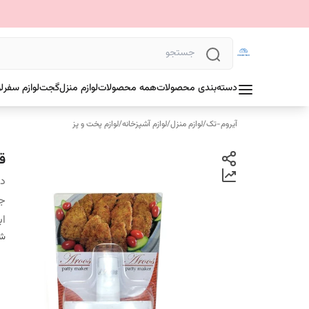
دسته‌بندی محصولات
همه محصولات
لوازم منزل
گجت
لوازم سفر
ل
آیروم-تک
/
لوازم منزل
/
لوازم آشپزخانه
/
لوازم پخت و پز
ق
دس
ج
اب
شن