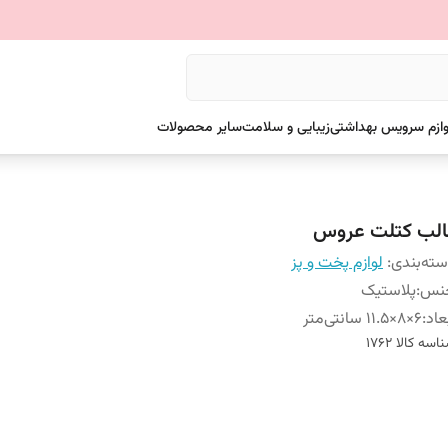
وازم سرویس بهداشتی
زیبایی و سلامت
سایر محصولات
الب کتلت عروس
ته‌بندی
:
لوازم پخت و پز
نس
:
پلاستیک
عاد
:
6×8×11.5 سانتی‌متر
اسه کالا
1762