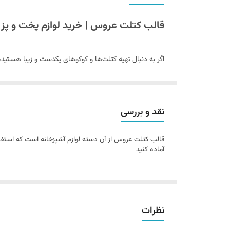
قالب کتلت عروس | خرید لوازم پخت و پز ح
اگر به دنبال تهیه کتلت‌ها و کوکوهای یکدست و زیبا هستید
خاص خود، به شما کمک می‌کند تا بدون کثیف کردن دست‌ها، 
ویژگی‌های قالب کتلت عروس
نقد و بررسی
✔
جنس پلاستیک مرغوب
- مقاوم و با دوام بالا
قالب کتلت عروس از آن دسته لوازم آشپزخانه است که استف
✔
طراحی ارگونومیک
- با دستگیره راحت برای استفاده آسان
آماده کنید
✔
سیستم + شکل داخلی
- برای فرم‌دهی بهتر مواد
✔
وزن سبک
- کار با آن بسیار راحت است
✔
قابل شستشو
- نگهداری و تمیزکاری آسان
نظرات
مزایای استفاده از قالب کتلت عروس