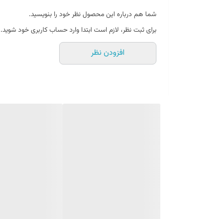
✅
تهیه کتلت‌های یکدست
- ظاهر زیبا و حرفه‌ای برای غذاه
شما هم درباره این محصول نظر خود را بنویسید.
✅
رعایت بهداشت
- عدم تماس دست با مواد غذایی
برای ثبت نظر، لازم است ابتدا وارد حساب کاربری خود شوید.
✅
صرفه‌جویی در زمان
- آماده‌سازی سریع‌تر کتلت و کوکو
افزودن نظر
✅
استفاده آسان
- مناسب برای همه افراد حتی آشپزهای م
✅
قیمت مناسب
- خرید لوازم پخت و پز باکیفیت و مقرون‌به
نحوه استفاده از قالب کتلت عروس
مواد کتلت یا کوکو را داخل قالب بریزید.
با قاشق مواد را پهن کنید تا سطح قالب پر شود.
قالب را نزدیک ماهیتابه بگیرید و شاسی آن را فشار دهید
مواد فرم‌گرفته را در ماهیتابه رها کنید تا سرخ شود.
سوالات متداول
❓
آیا مواد به قالب می‌چسبد؟