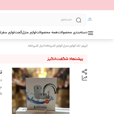
دسته‌بندی محصولات
همه محصولات
لوازم منزل
گجت
لوازم سفر
ل
آیروم-تک
/
لوازم منزل
/
لوازم آشپزخانه
/
ابزار آشپزخانه
ت
دس
ج
شن