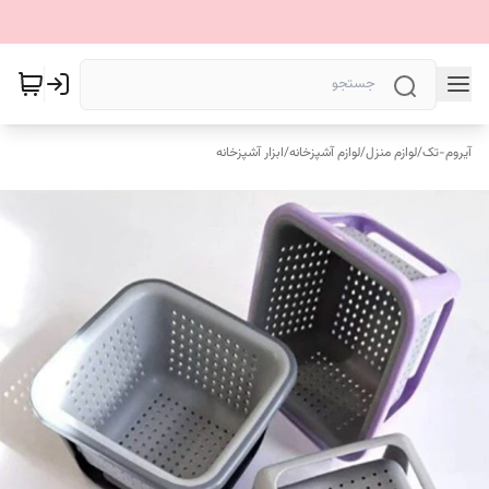
آیروم-تک
/
لوازم منزل
/
لوازم آشپزخانه
/
ابزار آشپزخانه