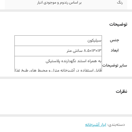
رنگ
بر اساس رندوم و موجودی انبار
توضیحات
جنس
سیلیکون
ابعاد
13×13×8.5 سانتی متر
به همراه استند نگهدارنده پلاستیکی
سایر توضیحات
قابل استفاده در آشپزخانه منزل و محیط های طبخ غذا
مناسب برای
آبگیری زباله‌های خیس
نظرات
دسته‌بندی
:
ابزار آشپزخانه