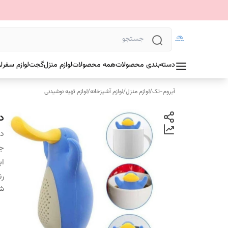
دسته‌بندی محصولات
همه محصولات
لوازم منزل
گجت
لوازم سفر
ل
آیروم-تک
/
لوازم منزل
/
لوازم آشپزخانه
/
لوازم تهیه نوشیدنی
د
دس
ج
اب
ر
شن