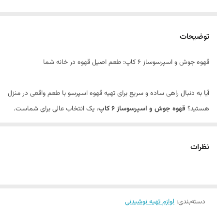
توضیحات
قهوه جوش و اسپرسوساز 6 کاپ: طعم اصیل قهوه در خانه شما
آیا به دنبال راهی ساده و سریع برای تهیه قهوه اسپرسو با طعم واقعی در منزل
هستید؟
قهوه جوش و اسپرسوساز 6 کاپ
، یک انتخاب عالی برای شماست.
این دستگاه با طراحی کلاسیک و عملکرد آسان، به شما کمک می‌کند تا در
عرض چند دقیقه، 6 فنجان قهوه اسپرسو خوش عطر و طعم را آماده و نوش
نظرات
لوازم آشپزخانه
جان کنید. می‌توانید برای دیدن سایر وسایل به "
" سر بزنید.
ویژگی‌های برجسته قهوه جوش و اسپرسوساز 6 کاپ:
دسته‌بندی
:
لوازم تهیه نوشیدنی
جنس بدنه استیل:
مقاومت بالا در برابر حرارت و زنگ‌زدگی، حفظ طعم و