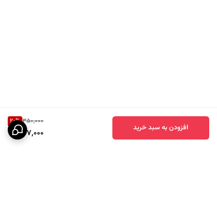
20
%
350,000
افزودن به سبد خرید
277,000