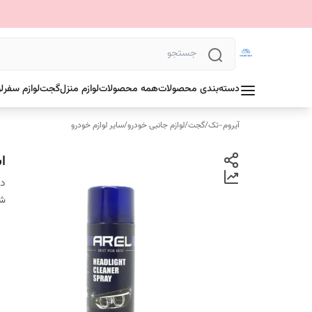
دسته‌بندی محصولات
همه محصولات
لوازم منزل
گجت
لوازم سفر
ل
آیروم-تک
/
گجت
/
لوازم جانبی خودرو
/
سایر لوازم خودرو
ا
دس
شن