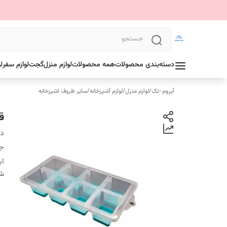
دسته‌بندی محصولات
همه محصولات
لوازم منزل
گجت
لوازم سفر
ل
آیروم-تک
/
لوازم منزل
/
لوازم آشپزخانه
/
سایر ظروف اشپزخانه
ق
دس
ج
اب
شن