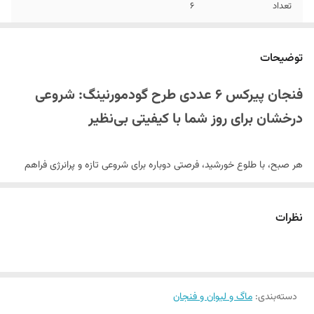
تعداد
6
توضیحات
فنجان پیرکس 6 عددی طرح گودمورنینگ: شروعی
درخشان برای روز شما با کیفیتی بی‌نظیر
هر صبح، با طلوع خورشید، فرصتی دوباره برای شروعی تازه و پرانرژی فراهم
می‌شود. چه چیزی بهتر از آنکه این شروع را با نوشیدنی گرم و دلچسب در
فنجانی زیبا و باکیفیت همراه کنید؟
ست 6 عددی فنجان پیرکس طرح
نظرات
گودمورنینگ (Good Morning)
دقیقاً برای همین لحظات ناب طراحی شده
است. این مجموعه، انتخابی ایده‌آل برای کسانی است که در کنار کارایی، به
لوازم آشپزخانه
زیبایی و کیفیت
خود اهمیت می‌دهند و می‌خواهند حس
دسته‌بندی
:
ماگ و لیوان و فنجان
خوب را در جزئیات روزمره خود پیدا کنند.