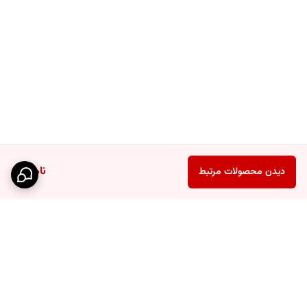
نقش بسته است. این طراحی مینیمال و در عین حال پرانرژی، حس خوب
شروع یک روز مثبت را القا می‌کند. سادگی طرح باعث می‌شود این فنجان‌ها به
راحتی با سایر ظروف و دکوراسیون آشپزخانه شما هماهنگ شوند و جلوه‌ای
شیک و مدرن به میز صبحانه یا پذیرایی شما ببخشند.
اندازه ایده‌آل برای لذت بیشتر
با قطر دهانه ۶.۵ سانتی‌متر و ارتفاع ۶ سانتی‌متر، این فنجان‌ها اندازه‌ای
استاندارد و بسیار کاربردی دارند. این ابعاد برای سرو یک وعده چای، قهوه،
ناموجود
دیدن محصولات مرتبط
اسپرسو، کاپوچینو یا حتی نوشیدنی‌های سرد مانند آبمیوه و شربت بسیار
مناسب است. اندازه جمع‌وجور و طراحی ارگونومیک آن باعث می‌شود به راحتی
در دست جای بگیرد و نوشیدن از آن لذت‌بخش باشد.
ست 6 عددی: برای خانواده و مهمانان