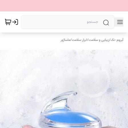
آیروم-تک
/
زیبایی و سلامت
/
ابزار سلامت
/
ماساژور