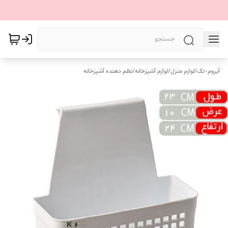
آیروم-تک
/
لوازم منزل
/
لوازم آشپزخانه
/
نظم دهنده آشپزخانه