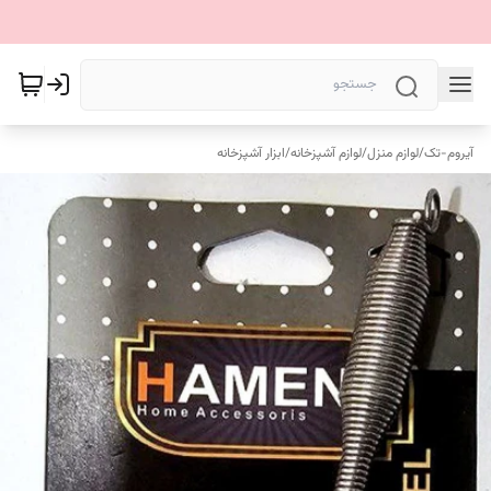
آیروم-تک
/
لوازم منزل
/
لوازم آشپزخانه
/
ابزار آشپزخانه