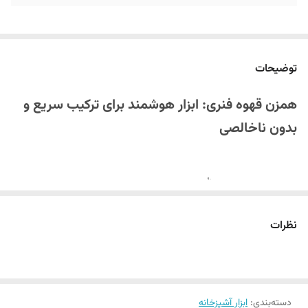
توضیحات
همزن قهوه فنری: ابزار هوشمند برای ترکیب سریع و
بدون ناخالصی
برای تهیه قهوه‌ای بدون گُلوله‌ای و خوراکی‌هایی با مخلوط کامل،
همزن قهوه
ابزار آشپزخانه
فنری
گزینه‌ی ایده‌آل است. این
با طراحی مینیمال و کارایی
نظرات
چند منظوره، فرآیند آماده‌سازی قهوه، شیرینک‌ها و سایر مواد غذایی را به‌طور
چشمگیری تسهیل می‌کند.
دسته‌بندی
:
ابزار آشپزخانه
ویژگی‌های کلیدی همزن قهوه فنری