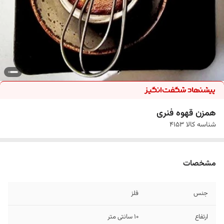
همزن قهوه فنری
شناسه کالا
4153
مشخصات
جنس
فلز
ارتفاع
10 سانتی متر