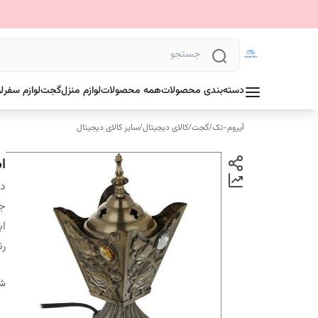
دسته‌بندی محصولات
همه محصولات
لوازم منزل
گجت
لوازم سفر
ل
آیروم-تک
/
گجت
/
کالای دیجیتال
/
سایر کالای دیجیتال
ا
دس
ج
اب
ر
شن