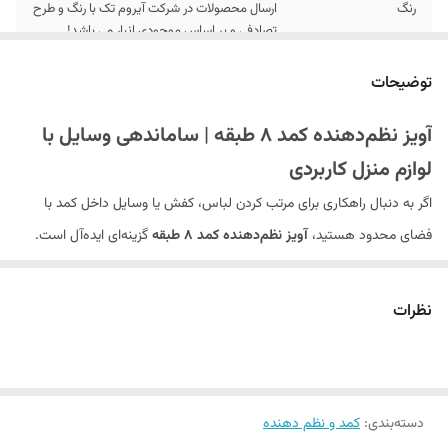
رنگ
ارسال محصولات در شرکت آیروم تک با رنگ و طرح
تصادفی و بر اساس موجودی انبار می باشد!
توضیحات
آویز نظم‌دهنده کمد 8 طبقه | ساماندهی وسایل با
لوازم منزل کاربردی
اگر به دنبال راهکاری برای مرتب کردن لباس، کفش یا وسایل داخل کمد با
فضای محدود هستید،
آویز نظم‌دهنده کمد 8 طبقه
گزینه‌ای ایده‌آل است.
این محصول با طراحی 8 جیب عمودی، به شما کمک می‌کند تا وسایل را
دسته‌بندی کنید و از فضای کمد خود به بهترین شکل استفاده کنید. برای
خرید
نظرات
لوازم منزل
کاربردی و سازمان‌دهنده، این محصول را فراموش نکنید.
ویژگی‌های آویز 8 طبقه
دسته‌بندی
:
کمد و نظم دهنده
جنس باکیفیت:
از پارچه مقاوم با کفی مقوا برای ثبات طبقات ساخته شده