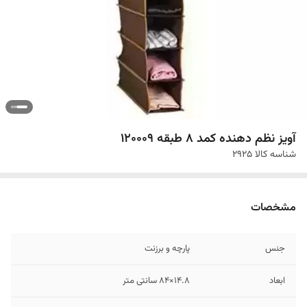
آویز نظم دهنده کمد 8 طبقه 120009
شناسه کالا
2925
مشخصات
جنس
پارچه و برزنت
ابعاد
14.8×84 سانتی متر