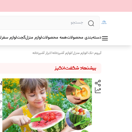
دسته‌بندی محصولات
همه محصولات
لوازم منزل
گجت
لوازم سفر
ل
آیروم-تک
/
لوازم منزل
/
لوازم آشپزخانه
/
ابزار آشپزخانه
اس
دس
ج
اب
شن