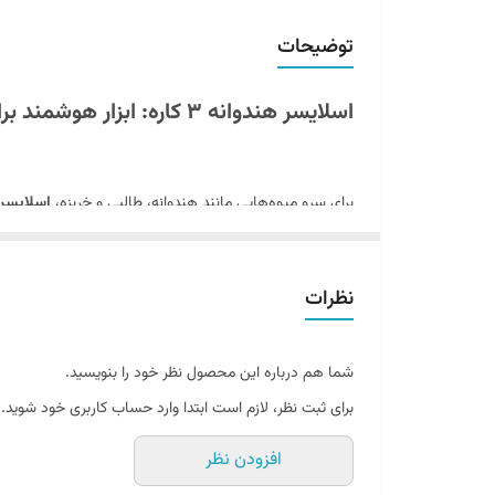
توضیحات
اسلایسر هندوانه 3 کاره: ابزار هوشمند برای برش زیبا و راحت میوه‌ها
برای سرو میوه‌هایی مانند هندوانه، طالبی و خربزه،
اسلایسر هن
و راحت‌تر می‌کند. اگر به دنبال محصولات با کیفیت و کارایی 
نظرات
ویژگی‌های منحصر به فرد اسلایسر هندوانه 3 کاره
طراحی چند کاره:
با سه حالت برش مختلف (دایره‌ای، مست
شما هم درباره این محصول نظر خود را بنویسید.
جنس پایدار و تیز:
سری‌های فلزی با مقاومت بالا، میوه 
برای ثبت نظر، لازم است ابتدا وارد حساب کاربری خود شوید.
دستگیره‌ی ارگونومیک:
طراحی ضد لغز برای کنترل بهتر 
افزودن نظر
کاربرد آسان:
نیازی به مهارت خاصی ندارد. تنها با چند 