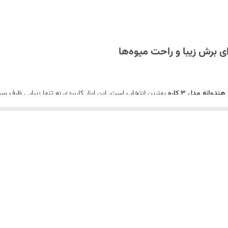
دوانه مدل 3 کاره
بهترین انتخاب است. این ابزار کاربردی نه تنها زیبایی ظرف سرو
بالا برای آشپزخانه خود هستید،
خرید لوازم آشپزخانه
این ابزار را در اولویت قرار دهید
طیلی و چنگالی)، این ابزار امکان تهیه میوه به شکل‌های متنوعی را فراهم می‌کند.
را بدون له کردن برش می‌زنند و عمر مفید طولانی‌تری دارند.
و جلوگیری از آسیب‌های احتمالی در حین استفاده.
حرکت ساده، تکه‌های یکدست و زیبا تهیه کنید.