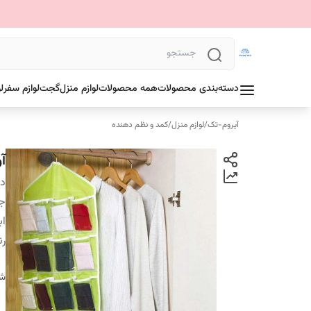
دسته‌بندی محصولات
همه محصولات
لوازم منزل
گجت
لوازم سفر
ل
آیروم-تک
/
لوازم منزل
/
کمد و نظم دهنده
آوی
دس
ج
اب
ر
شن