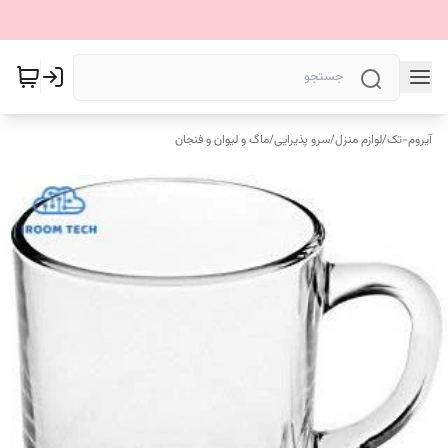
آیروم-تک
/
لوازم منزل
/
سرو پذیرایی
/
ماگ و لیوان و فنجان