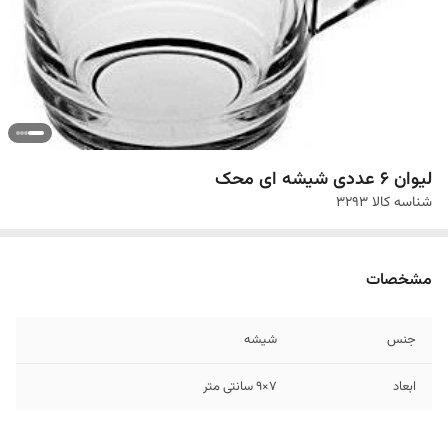
لیوان 6 عددی شیشه ای محک
شناسه کالا
3293
مشخصات
جنس
شیشه
ابعاد
7×9 سانتی متر