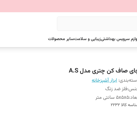
وازم سرویس بهداشتی
زیبایی و سلامت
سایر محصولات
ای صاف کن چتری مدل A.S
ته‌بندی
:
ابزار آشپزخانه
نس
:
فلز ضد زنگ
عاد
:
5x5x5 سانتی متر
اسه کالا
2232