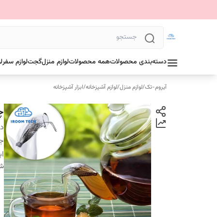
دسته‌بندی محصولات
همه محصولات
لوازم منزل
گجت
لوازم سفر
ل
آیروم-تک
/
لوازم منزل
/
لوازم آشپزخانه
/
ابزار آشپزخانه
چ
دس
ج
اب
شن