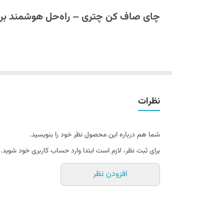
چای صاف کن چتری – راه‌حل هوشمند برای
اگر از دیدن تفاله چای در فنجان خود ناراحت می‌شوید،
چای 
چایی صاف کن داخل قوری استیل
نیز گفته می‌شود، به‌راح
نظرات
صاف کن را نگه دارید و دست دیگر چای بریزید؛ با این محصو
شما هم درباره این محصول نظر خود را بنویسید.
برای ثبت نظر، لازم است ابتدا وارد حساب کاربری خود شوید.
چای صاف کن چتری از فلز ضدزنگ و مقاوم در برابر حرارت 
افزودن نظر
کوچک (5x5x5 سانتی‌متر)، فضای اضافی نمی‌گیرد.