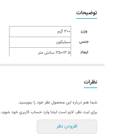
توضیحات
وزن
300 گرم
جنس
سیلیکون
ابعاد
13.5×35 سانتی متر
مناسب برای
دور شیر انواع سینک
طراحی زیبا و کاربردی
نظرات
سایر توضیحات
قابل استفاده برای منزل و رستوران ها
مناسب برای قرار دادن جا مایع و …
شما هم درباره این محصول نظر خود را بنویسید.
برای ثبت نظر، لازم است ابتدا وارد حساب کاربری خود شوید.
افزودن نظر