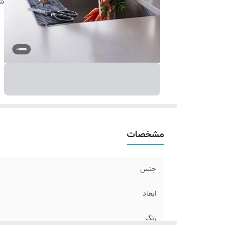
شن
مشخصات
جنس
ابعاد
رنگ