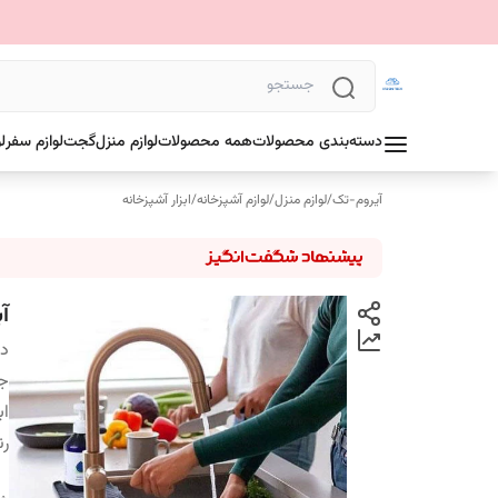
دسته‌بندی محصولات
همه محصولات
لوازم منزل
گجت
لوازم سفر
ل
آیروم-تک
/
لوازم منزل
/
لوازم آشپزخانه
/
ابزار آشپزخانه
آب
دس
ج
اب
ر