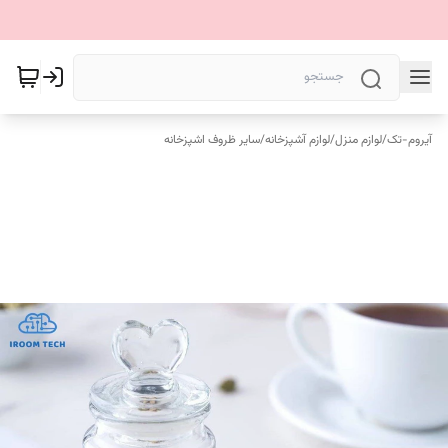
آیروم-تک
/
لوازم منزل
/
لوازم آشپزخانه
/
سایر ظروف اشپزخانه