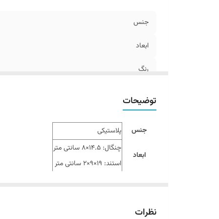
جنس
ابعاد
رنگ
توضیحات
جنس
پلاستیکی
چنگال: 14.5×8 سانتی متر
ابعاد
استند: 19×9×2 سانتی متر
مناسب برای
تهیه کوفته، کوبیده و ….
نظرات