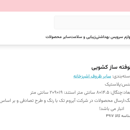
وازم سرویس بهداشتی
زیبایی و سلامت
سایر محصولات
وفته ساز کشویی
ته‌بندی
:
سایر ظروف اشپزخانه
نس
:
پلاستیک
عاد
:
چنگال: 14.5×8 سانتی متر استند: 19×9×2 سانتی متر
نگ
:
ارسال محصولات در شرکت آیروم تک با رنگ و طرح تصادفی و بر اسا
انبار می باشد!
اسه کالا
4917