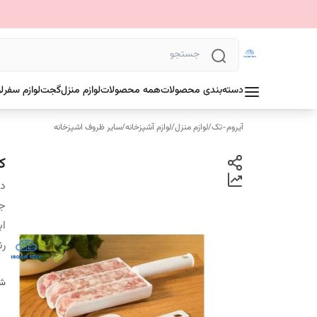
دسته‌بندی محصولات
همه محصولات
لوازم منزل
گجت
لوازم سفر
ل
آیروم-تک
/
لوازم منزل
/
لوازم آشپزخانه
/
سایر ظروف اشپزخانه
ک
دس
ج
اب
ر
شن