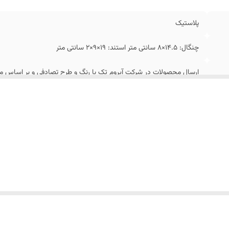
پلاستیک
چنگال: 14.5×8 سانتی متر استند: 19×9×2 سانتی متر
ارسال محصولات در شرکت آیروم تک با رنگ و طرح تصادفی و بر اساس مو