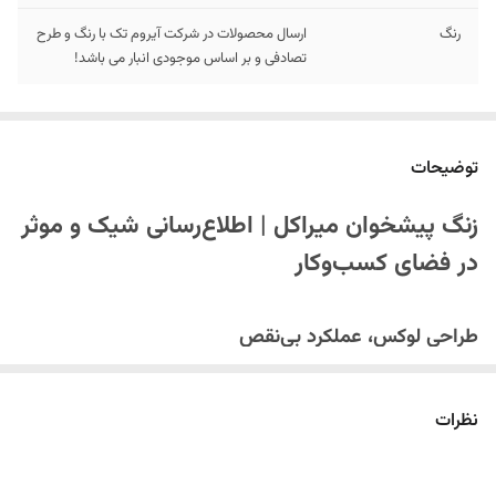
رنگ
ارسال محصولات در شرکت آیروم تک با رنگ و طرح
تصادفی و بر اساس موجودی انبار می باشد!
توضیحات
زنگ پیشخوان میراکل | اطلاع‌رسانی شیک و موثر
در فضای کسب‌وکار
طراحی لوکس، عملکرد بی‌نقص
راه‌حلی Elegant برای مدیریت حضور مشتریان
زنگ پیشخوان میراکل ترکیبی استثنایی از زیبایی و کارایی را ارائه می‌دهد. این
نظرات
محصول که در دسته
لوازم دکوری لوکس
قرار می‌گیرد، نه تنها به دکوراسیون
فضای کسب‌وکار شما جلوه‌ای خاص می‌بخشد، بلکه سیستمی کارآمد برای