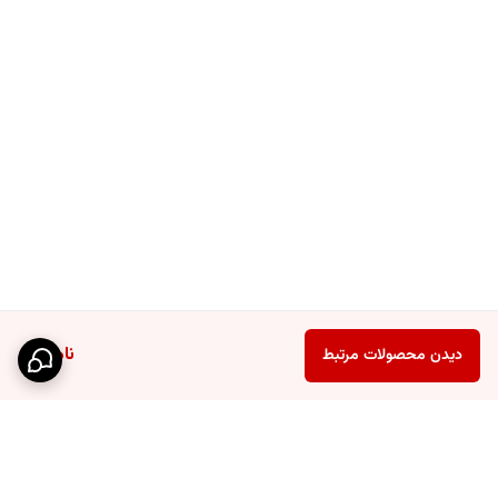
لابی هتل‌های لوکس
کافی‌شاپ‌های premium
سایر فضاها
reception شرکتها
فروشگاه‌های تخصصی
گالری‌ها و نمایشگاه‌ها
مزایای رقابتی
برتری‌های کلیدی محصول
جنبه‌های زیبایی‌شناختی
افزایش جذابیت بصری فضای داخلی
ناموجود
دیدن محصولات مرتبط
هماهنگی با دکوراسیون مدرن
القای حس لوکس و premium
جنبه‌های کاربردی
پاسخگویی موثر به نیاز اطلاع‌رسانی