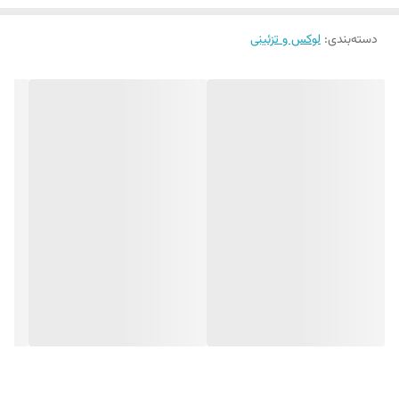
اطلاع از حضور مشتریان است.
دسته‌بندی
:
لوکس و تزئینی
مشخصات فنی و طراحی
ساختار مهندسی‌شده
طراحی Ergonomic
فرم نیم‌دایره‌ای با پایه کاملاً صاف
ساختار دولایه از جنس استیل مرغوب
صفحه متحرک بالایی با مکانیزم پرقدرت
دیتیل‌های ظریف
رنگ‌بندی متنوع و هماهنگ با دکور
ابعاد استاندارد و مناسب پیشخوان
فینیشینگ سطح با کیفیت ممتاز
سیستم عملکرد