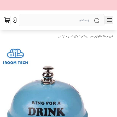
آیروم-تک
/
لوازم منزل
/
دکوراتیو
/
لوکس و تزئینی