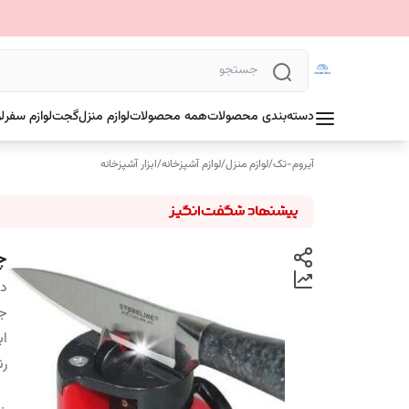
دسته‌بندی محصولات
همه محصولات
لوازم منزل
گجت
لوازم سفر
ل
آیروم-تک
/
لوازم منزل
/
لوازم آشپزخانه
/
ابزار آشپزخانه
چ
دس
ج
اب
ر