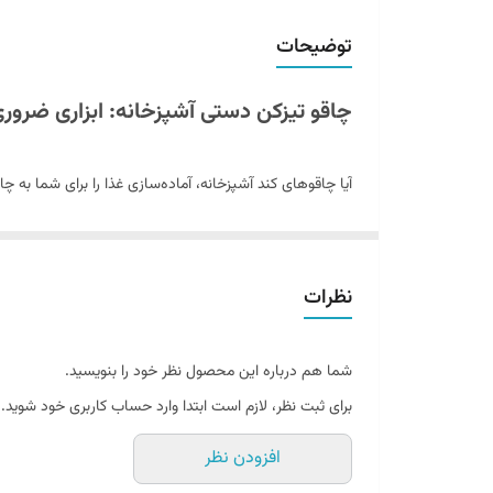
توضیحات
چاقو تیزکن دستی آشپزخانه: ابزاری ضروری ب
آیا چاقوهای کند آشپزخانه، آماده‌سازی غذا را برای شما به چ
برش شماست! این ابزار کوچک اما قدرتمند، با طراحی کاربرپسن
چرا این چاقو تیزکن دستی را انتخاب کنید؟
نظرات
تیزکاری فوق‌العاده سریع:
تنها در چند ثانیه، چاقوها، ق
طراحی ایمن و پایدار:
مجهز به
پد مکش قوی
در کف دست
شما هم درباره این محصول نظر خود را بنویسید.
استحکام بی‌نظیر:
تیغه‌های فلزی مقاوم
از جنس کاربید
برای ثبت نظر، لازم است ابتدا وارد حساب کاربری خود شوید.
ابعاد جمع‌وجور (۶×۷ سانتی‌متر):
فضای کمی اشغال می‌ک
افزودن نظر
جنس بدنه باکیفیت:
ساخته شده از
پلاستیک مقاوم
در 