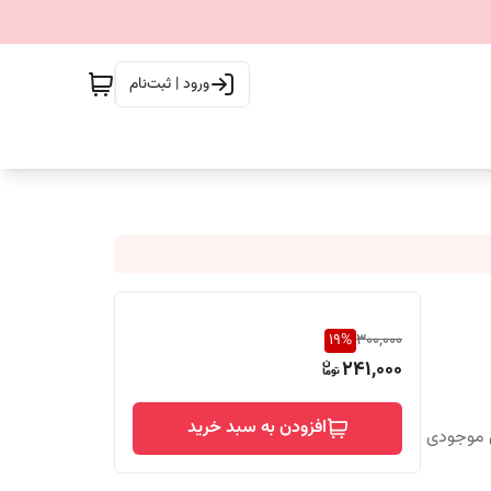
ورود | ثبت‌نام
19
%
300,000
241,000
افزودن به سبد خرید
س موجودی