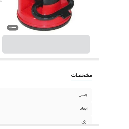
شن
مشخصات
جنس
ابعاد
رنگ