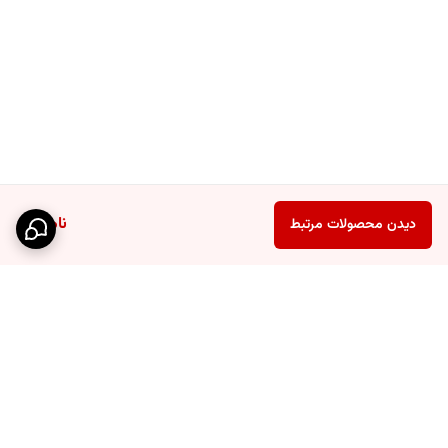
نحوه استفاده بهینه از باکس نگهدارنده
چیدمان صحیح شلوار
شلوارها را به صورت مرتب تا زده و در باکس قرار دهید تا به راحتی قابل
مشاهده و دسترسی باشند.
استفاده طبقاتی
امکان چیدمان چندین باکس در طبقات مختلف کمد برای دسته‌بندی انواع
ناموجود
دیدن محصولات مرتبط
لباس و وسایل.
بهینه‌سازی فضا
استفاده از باکس در قفسه‌ها و کمدهای مختلف برای ایجاد نظم و ترتیب
کامل.
پاسخ به سوالات متداول
برگشت به بالا
فضای داخلی باکس