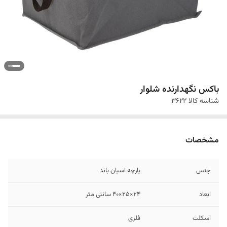
باکس نگهدارنده شلوار
شناسه کالا
3622
مشخصات
جنس
پارچه اسپان باند
ابعاد
24×25×40 سانتی متر
اسکلت
فلزی