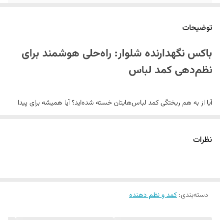
رنگ
ارسال محصولات در شرکت آیروم تک با رنگ و طرح
تصادفی و بر اساس موجودی انبار می باشد!
توضیحات
باکس نگهدارنده شلوار: راه‌حلی هوشمند برای
نظم‌دهی کمد لباس
آیا از به هم ریختگی کمد لباس‌هایتان خسته شده‌اید؟ آیا همیشه برای پیدا
کردن شلوار مناسب زمان زیادی را هدر می‌دهید؟
باکس نگهدارنده شلوار
بهترین راه‌حل برای ایجاد نظم و ترتیب در کمد شماست! این محصول کاربردی
نظرات
که از ضروری‌ترین
لوازم نظم دهنده کمد
محسوب می‌شود، نه تنها فضای کمد
شما را بهینه می‌کند، بلکه از چروک شدن لباس‌هایتان نیز جلوگیری می‌نماید.
دسته‌بندی
:
کمد و نظم دهنده
طراحی هوشمندانه و کارآمد باکس نگهدارنده
ساختار مستحکم و بادوام