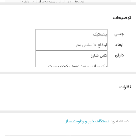
تصادفی و بر اساس موجودی انبار می باشد!
توضیحات
جنس
پلاستیک
ابعاد
ارتفاع 10 سانتی متر
دارای
کابل شارژ
پاک سازی و ضد عفونی کردن پوست
آبرسانی پوست
کاربرد دستگاه
تسکین دهنده پوست ملتهب و آسیب دیده
نظرات
رفع خشکی و دهیتراتپی پوست
دسته‌بندی
:
دستگاه بخور و رطوبت ساز