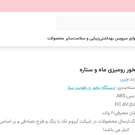
وازم سرویس بهداشتی
زیبایی و سلامت
سایر محصولات
خور رومیزی ماه و ستاره
ند:
چین
ته‌بندی
:
دستگاه بخور و رطوبت ساز
نس
:
ABS
تاژ
:
DC 5V
ان مصرفی
:
2 وات
نگ
:
ارسال محصولات در شرکت آیروم تک با رنگ و طرح تصادفی و بر اسا
انبار می باشد!