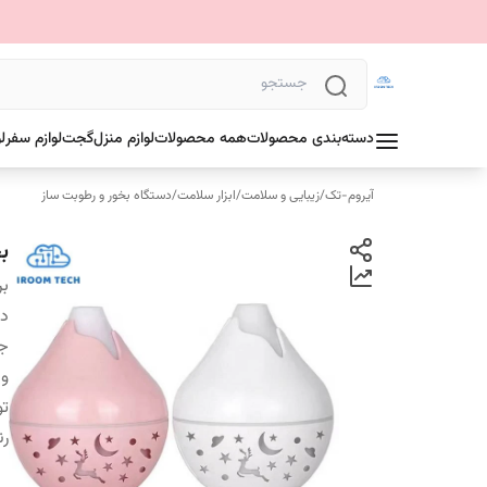
دسته‌بندی محصولات
همه محصولات
لوازم منزل
گجت
لوازم سفر
ل
آیروم-تک
/
زیبایی و سلامت
/
ابزار سلامت
/
دستگاه بخور و رطوبت ساز
ب
بر
دس
ج
ول
تو
ر