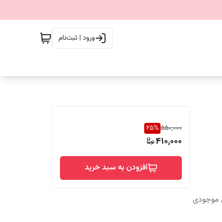
ورود | ثبت‌نام
25
%
550,000
410,000
افزودن به سبد خرید
س موجودی