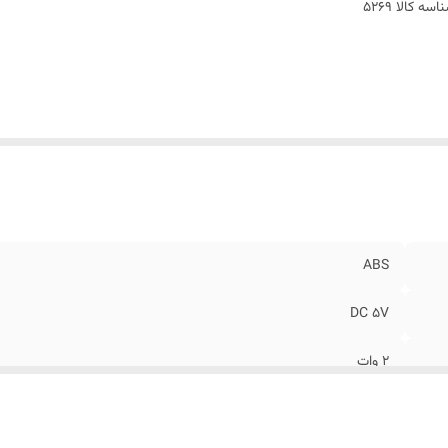
اسه کالا
5269
ABS
DC 5V
2 وات
ارسال محصولات در شرکت آیروم تک با رنگ و طرح تصادفی و بر اساس مو