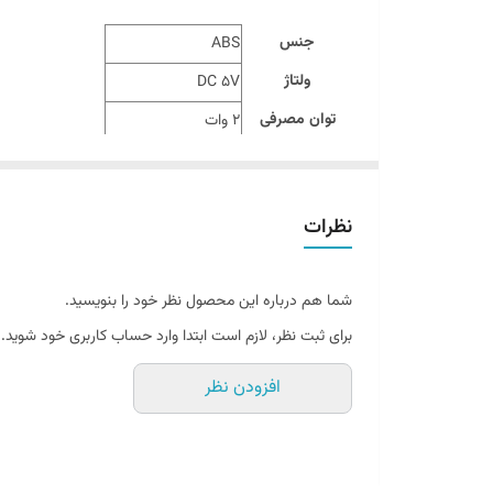
جنس
ABS
ولتاژ
DC 5V
توان مصرفی
2 وات
ظرفیت مخزن آب
200 میلی لیتر
میزان اسپری
50 میلی لیتر در ساعت
نظرات
اندازه محصول
117*100*100 میلی متر
وزن محصول
123 گرم
شما هم درباره این محصول نظر خود را بنویسید.
ساخت
چین
برای ثبت نظر، لازم است ابتدا وارد حساب کاربری خود شوید.
افزودن نظر