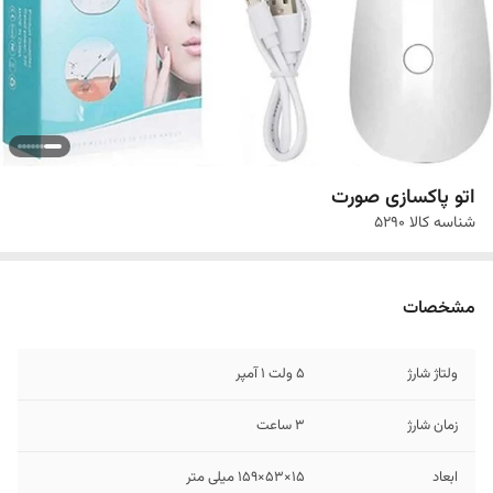
اتو پاکسازی صورت
شناسه کالا
5290
مشخصات
ولتاژ شارژ
5 ولت 1 آمپر
زمان شارژ
3 ساعت
ابعاد
15×53×159 میلی متر