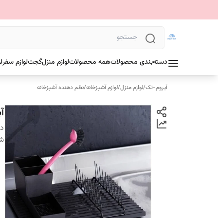
دسته‌بندی محصولات
همه محصولات
لوازم منزل
گجت
لوازم سفر
ل
آیروم-تک
/
لوازم منزل
/
لوازم آشپزخانه
/
نظم دهنده آشپزخانه
آ
دس
شن