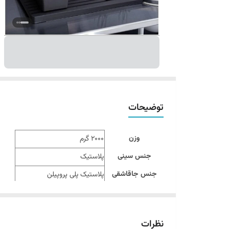
توضیحات
وزن
2000 گرم
جنس سینی
پلاستیک
جنس جاقاشقی
پلاستیک پلی پروپیلن
جنس استند بشقاب
استیل
ابعاد
۴۰x۳۱x۱۷ سانتی‌ متر
نظرات
سایر توضیحات
مناسب برای نظم دهی به ظروف