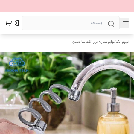
آیروم-تک
/
لوازم منزل
/
ابزار آلات ساختمان