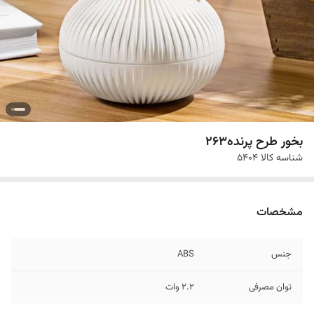
بخور طرح پرنده263
شناسه کالا
5404
مشخصات
جنس
ABS
توان مصرفی
2.2 وات