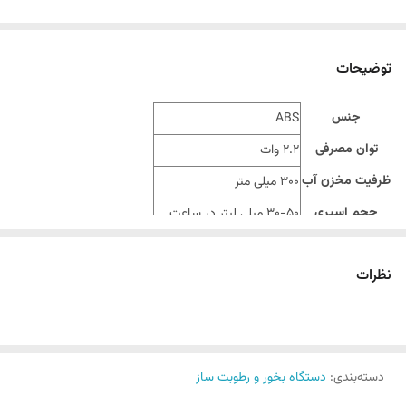
توضیحات
جنس
ABS
توان مصرفی
2.2 وات
ظرفیت مخزن آب
300 میلی متر
حجم اسپری
30-50 میلی لیتر در ساعت
زمان اسپری
اسپری مداوم حدود 4 ساعت
نظرات
اندازه محصول
116.2 * 116.2 * 102.8 میلی متر
موزن محصول
150 گرم
دسته‌بندی
:
دستگاه بخور و رطوبت ساز