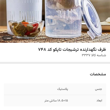
ظرف نگهدارنده ترشیجات تاپکو کد 748
شناسه کالا
3337
مشخصات
جنس
پلاستیک
ابعاد
15×18.5 سانتی متر