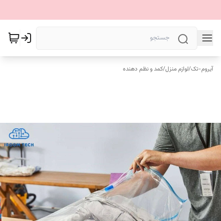
آیروم-تک
/
لوازم منزل
/
کمد و نظم دهنده