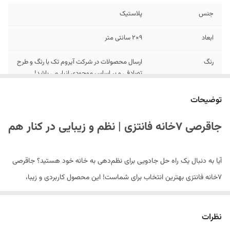
جنس
پلاستیک
ابعاد
9×2 سانتی متر
رنگ
ارسال محصولات در شرکت آیروم تک با رنگ و طرح
تصادفی و بر اساس موجودی انبار می باشد!
توضیحات
جاقرصی ۷خانه فانتزی | نظم و زیبایی در کنار هم
آیا به دنبال یک راه حل جادویی برای نظم‌دهی به خانه خود هستید؟ جاقرصی
۷خانه فانتزی بهترین انتخاب برای شماست! این محصول کاربردی و زیبا،
ترکیبی از طراحی مدرن و عملکرد عالی است که می‌تواند فضای خانه شما را
ابزار-مکمل-درمان
مرتب و شیک نگه دارد. این جاقرصی به عنوان یک
نظرات
شناخته می‌شود و می‌تواند به افراد کمک کند تا احساس آرامش و کنترل