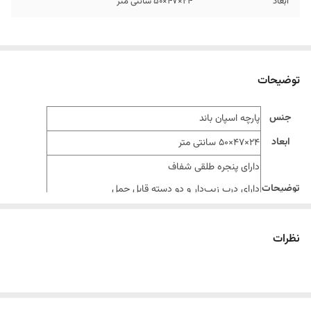
ابعاد
24×47×50 سانتی متر
توضیحات
جنس
پارچه اسپان باند
ابعاد
24×47×50 سانتی متر
دارای پنجره طلقی شفاف
توضیحات
دارای درب زیپ‌دار و دو دسته قابل حمل
مناسب برای نگهداری و نظم بخشیدن به البسه درون کمد
نظرات