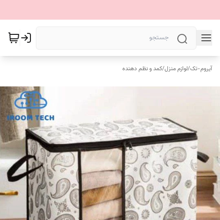
آیروم-تک
/
لوازم منزل
/
کمد و نظم دهنده