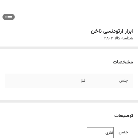
ابزار ارتودنسی ناخن
شناسه کالا
2803
مشخصات
جنس
فلز
توضیحات
جنس
فلزی