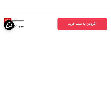
17
%
1,850,000
افزودن به سبد خرید
1,521,000
برگشت به بالا