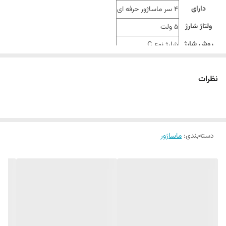
دارای
4 سر ماساژور حرفه ای
ولتاژ شارژ
5 ولت
روش شارژ
شارژ نوع C
دنده محصول
تنظیم 9 سرعته
نظرات
ولتاژ نامی
17 وات
دسته‌بندی
:
ماساژور