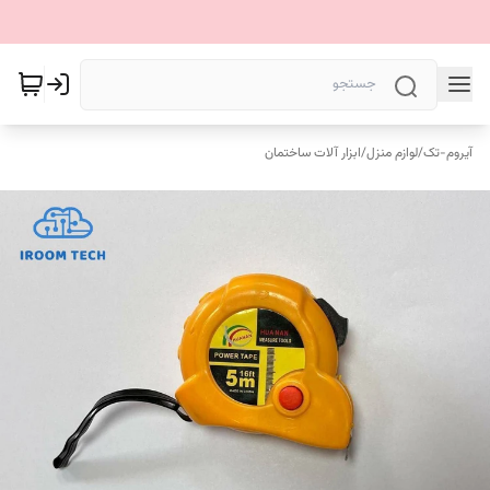
آیروم-تک
/
لوازم منزل
/
ابزار آلات ساختمان