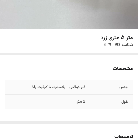
متر 5 متری زرد
شناسه کالا
5392
مشخصات
جنس
فنر فولادی + پلاستیک با کیفیت بالا
طول
5 متر
توضیحات