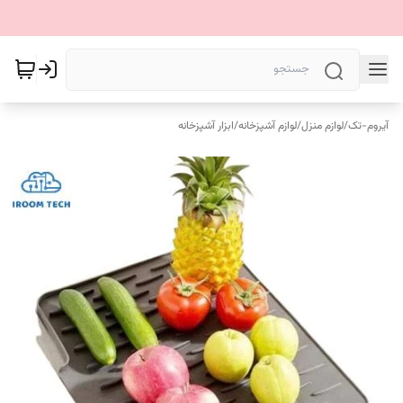
آیروم-تک
/
لوازم منزل
/
لوازم آشپزخانه
/
ابزار آشپزخانه