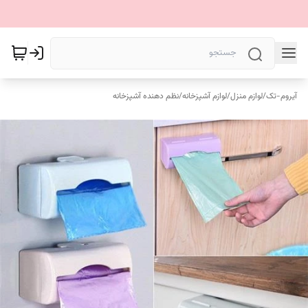
آیروم-تک
/
لوازم منزل
/
لوازم آشپزخانه
/
نظم دهنده آشپزخانه