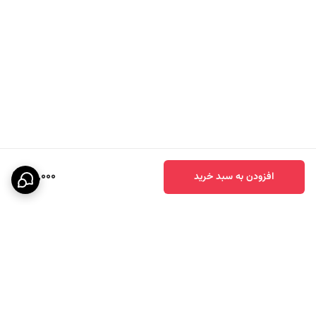
❓
آیا چسب آسیب به سطوح می‌زند؟
خیر! چسب‌های کاغذی بدون اثر باقی‌مانده قابل جداسازی هستند.
❓
برای سطل‌های گرد مناسب است؟
بله، با چسباندن باکس به کف سطل، کیسه‌ها کاملا چسبیده می‌مانند
86,000
افزودن به سبد خرید