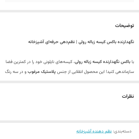
توضیحات
نگهدارنده باکس کیسه زباله رولی | نظم‌دهی حرفه‌ای آشپزخانه
با
باکس نگهدارنده کیسه زباله رولی
، کیسه‌های نایلونی خود را در کمترین فضا
سازماندهی کنید! این محصول انقلابی از جنس
پلاستیک مرغوب
و در سه رنگ
شیک (سفید، مشکی، خاکستری) طراحی شده تا کیسه‌های رولی را ضد
گردوغبار، قابل دسترس و همیشه مرتب نگهدارد.
نظرات
ویژگی‌های کلیدی
:
✅
نصب سریع با چسب کاغذی
: قابل چسباندن روی دیوار، درب کابینت، کشو
یا حتی
کف سطل زباله
!
✅
دسته‌بندی
:
سیستم جایگزینی اتوماتیک
نظم دهنده آشپزخانه
: با پر شدن کیسه، به‌محض بلند کردن سطل،