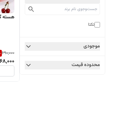
هسته گیر
تکتا
موجودی
%
690,000
68,000
محدوده قیمت