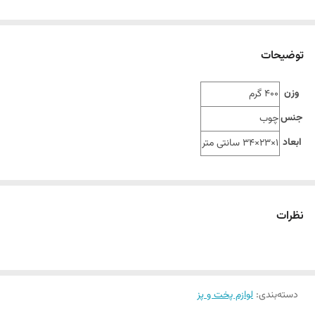
توضیحات
وزن
400 گرم
جنس
چوب
ابعاد
1×23×34 سانتی متر
نظرات
دسته‌بندی
:
لوازم پخت و پز