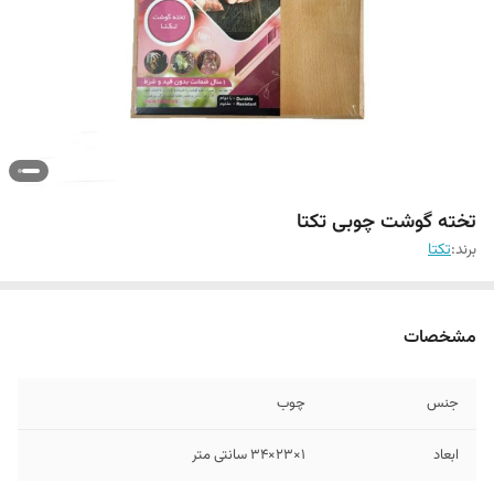
تخته گوشت چوبی تکتا
برند:
تکتا
مشخصات
جنس
چوب
ابعاد
1×23×34 سانتی متر