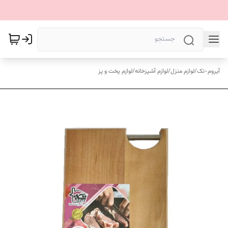
آیروم-تک
/
لوازم منزل
/
لوازم آشپزخانه
/
لوازم پخت و پز