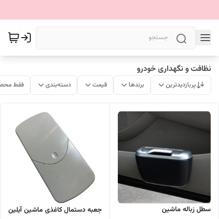
نظافت و نگهداری خودرو
پربازدیدترین
برندها
قیمت
دسته‌بندی
فقط محصو
سطل زباله ماشین
جعبه دستمال کاغذی ماشین آیلین