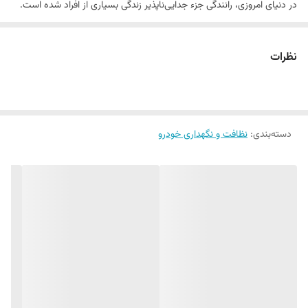
در دنیای امروزی، رانندگی جزء جدایی‌ناپذیر زندگی بسیاری از افراد شده است.
نظافت نگهداری خودرو
حفظ ایمنی و
در حین رانندگی از اهمیت بالایی
برخوردار است و یکی از عوامل مؤثر در این زمینه، داشتن دید واضح و بدون
نظرات
مانع از جاده است. شیشه جلوی خودرو به طور مداوم در معرض آلودگی‌های
مختلفی مانند گرد و غبار، حشرات، چربی و آثار باران قرار می‌گیرد که می‌تواند
دید راننده را مختل کرده و خطر تصادفات را افزایش دهد.
دسته‌بندی
:
نظافت و نگهداری خودرو
برای رفع این مشکل، استفاده از شیشه شور خودرو ضروری است. در گذشته،
استفاده از مایع شیشه شور معمولی رایج بود، اما امروزه
قرص شیشه شور
ماشین
به عنوان یک جایگزین نوین و کارآمد وارد بازار شده است. این قرص‌ها
با داشتن مزایای متعدد نسبت به مایع شیشه شور، به سرعت جای خود را در
بین رانندگان باز کرده‌اند.
قرص شیشه شور ماشین چیست؟