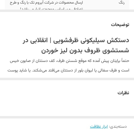
رنگ
ارسال محصولات در شرکت آیروم تک با رنگ و طرح
تصادفی و بر اساس موجودی انبار می باشد!
توضیحات
دستکش سیلیکونی ظرفشویی | انقلابی در
شستشوی ظروف بدون لیز خوردن
حتماً برایتان پیش آمده که موقع شستن ظرف، کف دستتان از صابون خیس
است و ظرف سفالی یا لیوان بلور از دستتان می‌افتد می‌شکند. یا شاید پوست
دستتان حساس است و بعد از چند دقیقه شستشو با مایع ظرفشویی،
دستتان قرمز و خارش‌دار می‌شود.
نظرات
خیلی از افراد به همین دلیل از دستکش ظرفشویی استفاده نمی‌کنند.
می‌گویند دستکش لاستیکی قدیمی ضخیم و بی‌حس است، ظرف از دست لیز
می‌خورد و اصلاً حس خوبی ندارد. اما حالا یک محصول جدید و خلاقانه وارد
دسته‌بندی
:
ابزار نظافت
بازار شده که تمام این مشکلات را یکجا حل کرده است:
دستکش سیلیکونی