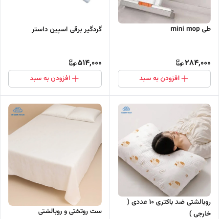
طی mini mop
گردگیر برقی اسپین داستر
514,000
284,000
افزودن به سبد
افزودن به سبد
روبالشتی ضد باکتری 10 عددی (
ست روتختی و روبالشتی
خارجی )