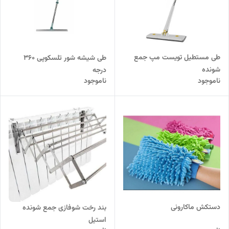
طی مستطیل تویست مپ جمع
طی شیشه شور تلسکوپی 360
شونده
درجه
ناموجود
ناموجود
دستکش ماکارونی
بند رخت شوفازی جمع شونده
استیل