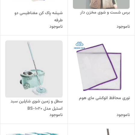
برس شست و شوی مخزن دار
شیشه پاک کن مغناطیسی دو
طرفه
ناموجود
ناموجود
توری محافظ اتوکشی مای هوم
سطل و زمین شوی شایلین سبد
استیل مدل BS-1020
ناموجود
ناموجود