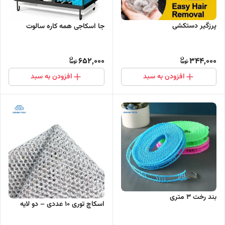
پرزگیر دستکشی
جا اسکاجی همه کاره سالوت
652,000
344,000
افزودن به سبد
افزودن به سبد
بند رخت 3 متری
اسکاچ توری 10 عددی – دو لایه