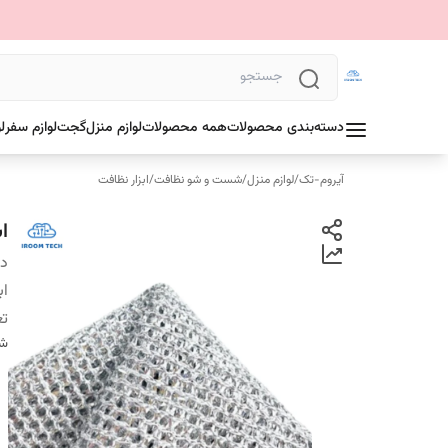
دسته‌بندی محصولات
همه محصولات
لوازم منزل
گجت
لوازم سفر
ل
آیروم-تک
/
لوازم منزل
/
شست و شو نظافت
/
ابزار نظافت
اسک
دس
اب
تع
شن