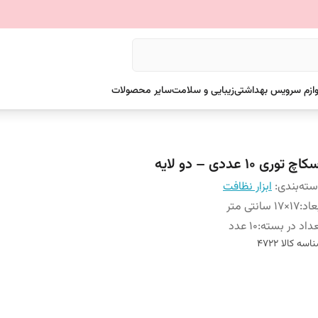
وازم سرویس بهداشتی
زیبایی و سلامت
سایر محصولات
اچ توری 10 عددی – دو لایه
ته‌بندی
:
ابزار نظافت
عاد
:
17×17 سانتی متر
داد در بسته
:
10 عدد
اسه کالا
4722