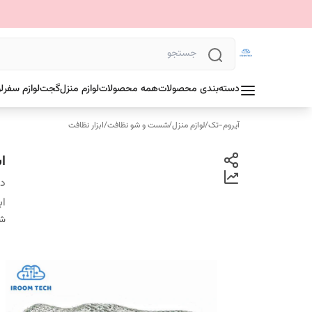
دسته‌بندی محصولات
همه محصولات
لوازم منزل
گجت
لوازم سفر
ل
آیروم-تک
/
لوازم منزل
/
شست و شو نظافت
/
ابزار نظافت
اس
دس
اب
شن