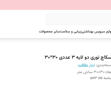
وازم سرویس بهداشتی
زیبایی و سلامت
سایر محصولات
کاچ توری دو لایه 3 عددی 30*30
ته‌بندی
:
ابزار نظافت
عاد
:
30×30 سانتی متر
اسه کالا
5163