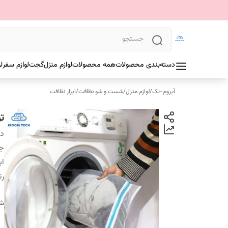
دسته‌بندی محصولات
همه محصولات
لوازم منزل
گجت
لوازم سفر
ل
آیروم-تک
/
لوازم منزل
/
شست و شو نظافت
/
ابزار نظافت
ت
دس
ج
اب
ر
شن