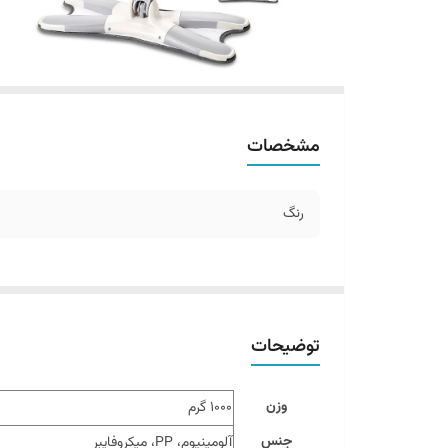
مشخصات
رنگ
توضیحات
وزن
1000 گرم
جنس
آلومینیوم، PP، میکروفایبر