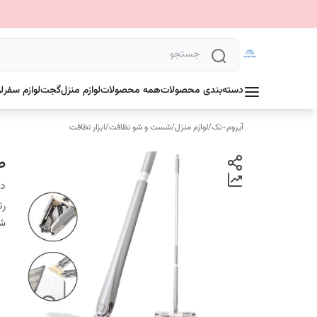
دسته‌بندی محصولات
همه محصولات
لوازم منزل
گجت
لوازم سفر
ل
آیروم-تک
/
لوازم منزل
/
شست و شو نظافت
/
ابزار نظافت
طی 
دس
ر
شن