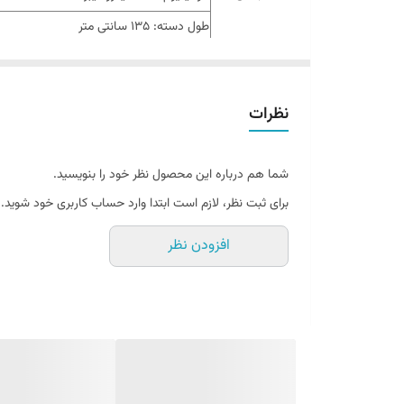
طول دسته: 135 سانتی متر
ابعاد
طول کفی: 36 سانتی متر
عرض کفی: 14 سانتی متر
نظرات
مناسب برای
سطوح صاف پارکت، سنگ، سرامیک و کاشی
طراحی جدید برای تمیز کردن بین پایه مبل،زی
شما هم درباره این محصول نظر خود را بنویسید.
خشک کن خودکار با طراحی انقباضی جدید
برای ثبت نظر، لازم است ابتدا وارد حساب کاربری خود شوید.
مناسب برای شستشوی انواع سطوح از جمله
سایر توضیحات
قالبیت تغییر زاویه سر تی 180 درجه
افزودن نظر
دارای الیاف درجه یک میکروفایبر برای جذب 
حوله تی قابلیت شستشو با مواد شوینده و ی
تمیز کردن راحت تر بین پایه های مبلمان، زیر م